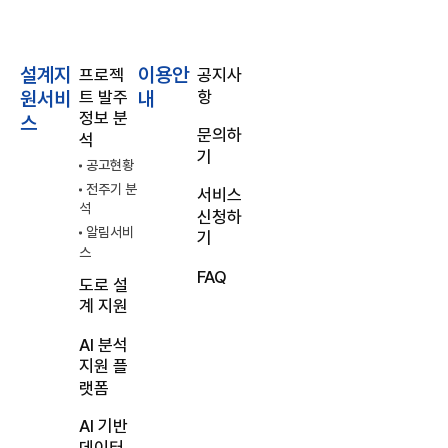
설계지
이용안
프로젝
공지사
트 발주
항
원서비
내
정보 분
스
문의하
석
기
공고현황
전주기 분
서비스
석
신청하
알림서비
기
스
FAQ
도로 설
계 지원
AI 분석
지원 플
랫폼
AI 기반
데이터