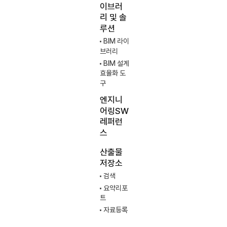
이브러
리 및 솔
루션
BIM 라이
브러리
BIM 설계
효율화 도
구
엔지니
어링SW
레퍼런
스
산출물
저장소
검색
요약리포
트
자료등록