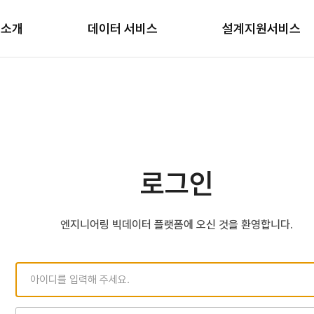
 소개
엔지니어링 빅데이터 플랫폼 소개
설계데이터 AI 검색
프로젝트 발주 정보 분석
공지사항
데이터 서비스
설계지원서비스
공고현황
전주기 분석
알림서비스
활용사례
데이터 검색
문의하기
도로 설계 지원
엔지니어링데이터
AI 학습용 데이터
공공데이터셋
공간정보
사이트 맵
서비스 신청하기
설계 활용 공공데이터
AI 분석 지원 플랫폼
FAQ
BIM 라이브러리 및 솔루션
AI 기반 데이터 분석
BIM 라이브러리
데이터분석도구
교량데이터 분석
BIM 설계 효율화 도구
사출압데이터 분석
로그인
엔지니어링SW 레퍼런스
엔지니어링 대가 산정
엔지니어링 빅데이터 플랫폼에 오신 것을 환영합니다.
산출물 저장소
엔지니어링SW 클라우드
검색
요약리포트
자료등록
아
엔지니어링 법령정보 LLM서비스
이
디
입
비