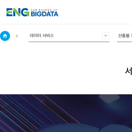
아
데이터 서비스
산출물 
이
콘
home
서