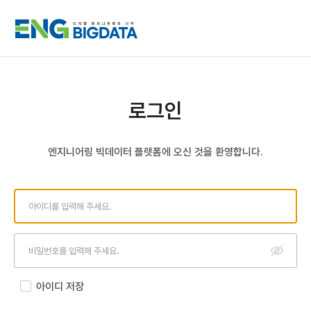
로그인
엔지니어링 빅데이터 플랫폼에 오신 것을 환영합니다.
아
이
디
입
비
력
입
밀
력
번
값
호
아이디 저장
보
입
기
력