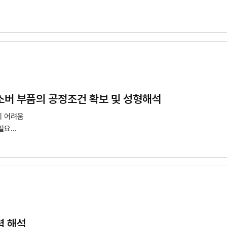
설계기준 차이에 의한 오류 발생
류 발생
업소버 부품의 공정조건 확보 및 성형해석
시 어려움
필요
주름 등 결함의 미연방지 대책
및 납기 단축 필요
력 해석