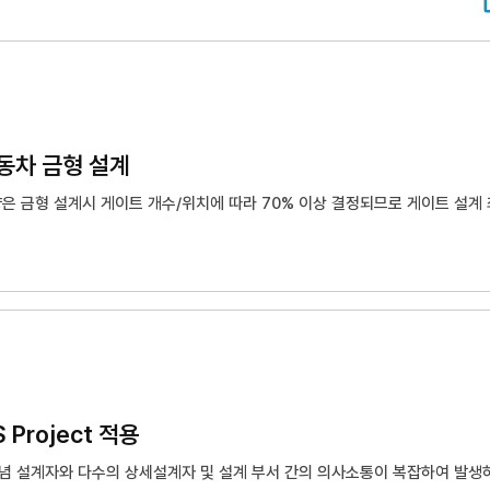
입
력
해
주
세
요.
동차 금형 설계
량은 금형 설계시 게이트 개수/위치에 따라 70% 이상 결정되므로 게이트 설계 
 따른 금형설계가 이뤄짐에 따라 금형설계 이후 시험사출 결과를 확인하여 평균
른 비용 손실이 금형 단가 대비 20%이상 차지함
 방지하기 위해 사출성형 해석 결과를 이용하는 것이 필요하나 국내 금형제작 
 활용인력을 배치하는 것이 쉽지 않음
부 시뮬레이션 용역을 활용하여 금형을 설계하고 있으나 용역에 따른 금형 단가
 Project 적용
본개념 설계자와 다수의 상세설계자 및 설계 부서 간의 의사소통이 복잡하여 발생