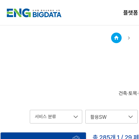
플랫폼
플랫폼 소개
이용안내
엔지니어링 빅데이터 플랫폼에서
제공하는 서비스에 대한 소개 및
아
엔지니어링 빅데이터 플랫폼 관련
활용사례를 제공합니다.
이
다양한 소식과 궁금한 점을 확인합니다.
콘
데이터 서비스
설계지원서비스
home
설계에 필요한 엔지니어링 데이터를
엔지니어링 기업의 설계 효율화를 위해
키워드 및 AI 추천을 통해 편리하게
설계 단계별 공공데이터 및
검색할 수 있습니다.
설계지원 서비스를 제공합니다.
건축·토목
항
항
활용SW
목
목
총
285
개
1
/
29
페