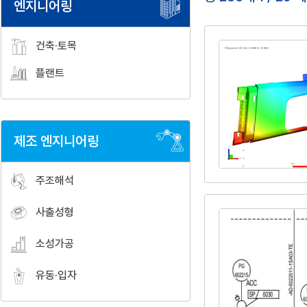
엔지니어링
건축·토목
플랜트
제조 엔지니어링
주조해석
사출성형
소성가공
유동·입자