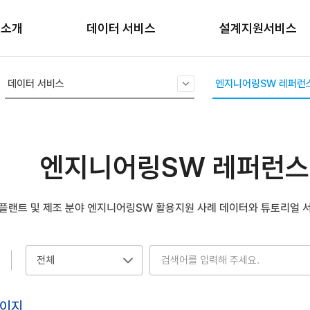
 소개
엔지니어링 빅데이터 플랫폼 소개
설계데이터 AI 검색
프로젝트 발주 정보 분석
공지사항
데이터 서비스
설계지원서비스
공고현황
전주기 분석
알림서비스
활용사례
데이터 검색
문의하기
도로 설계 지원
데이터 서비스
엔지니어링SW 레퍼런
엔지니어링데이터
AI 학습용 데이터
공공데이터셋
공간정보
사이트 맵
서비스 신청하기
설계 활용 공공데이터
AI 분석 지원 플랫폼
FAQ
BIM 라이브러리 및 솔루션
AI 기반 데이터 분석
엔지니어링SW 레퍼런스
BIM 라이브러리
데이터분석도구
교량데이터 분석
BIM 설계 효율화 도구
사출압데이터 분석
엔지니어링SW 레퍼런스
엔지니어링 대가 산정
·플랜트 및 제조 분야 엔지니어링SW 활용지원 사례 데이터와 튜토리얼 
산출물 저장소
엔지니어링SW 클라우드
항
검색
요약리포트
자료등록
목
엔지니어링 법령정보 LLM서비스
이지