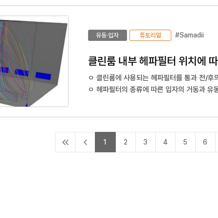
는 방식을 사용함
ㅇ 미세먼지 측정을 정확하고 빠르게 진행해 
뛰어난 시스템 설계가 가능해짐
#Samadii
유동·입자
튜토리얼
클린룸 내부 헤파필터 위치에 
ㅇ 클린룸에 사용되는 헤파필터를 통과 전/후
ㅇ 헤파필터의 종류에 따른 입자의 거동과 유동
이용하여 입자거동 비교 분석이 가능함
첫
이
1
2
3
4
5
6
페
전
이
페
지
이