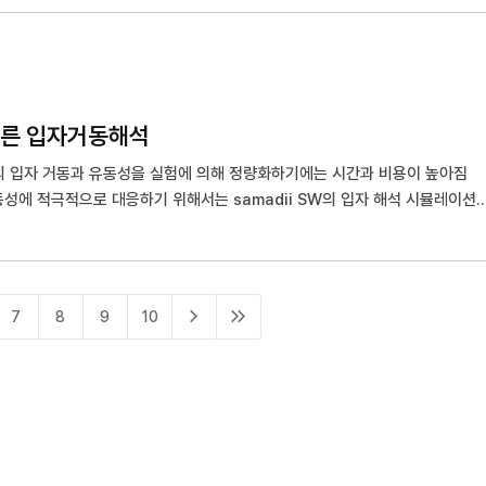
예측 시뮬레이션을 지금 수준에서 빠르고 정밀하게 예측하는 계기가 되며 성능
로
로
지
따른 입자거동해석
지
이
의 입자 거동과 유동성을 실험에 의해 정량화하기에는 시간과 비용이 높아짐
이
페
성에 적극적으로 대응하기 위해서는 samadii SW의 입자 해석 시뮬레이션
페
막
전
지
7
8
9
10
이
마