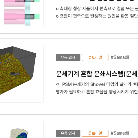
o 축대칭 형상 제품에서 편측으로 결함 또는 
o 결함이 편측으로 발생하는 원인을 환봉 절
o 단조시뮬레이션 활용 능력이 높으나 절단공
#Samadii
유동·입자
튜토리얼
분체기계 혼합 분쇄시스템(분체기
ㅇ PSM 분쇄기의 Shovel 타입의 날개가
평가가 필요하고 혼합 효율을 향상시키기 위한
ㅇ samadii SW를 활용하여 Shovel 
결과물을 예측할 수 있음
ㅇ JM의 특성인 건식 분쇄에서 특정 인자의 
최적의 변수 범위를 제시할 수 있음
#Samadii
유동·입자
튜토리얼