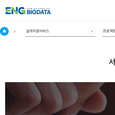
아
설계지원서비스
프로젝트
이
콘
home
서